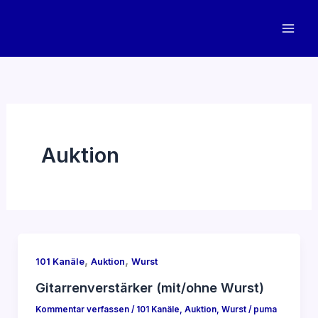
Zum
Inhalt
springen
Auktion
,
,
101 Kanäle
Auktion
Wurst
Gitarrenverstärker (mit/ohne Wurst)
Kommentar verfassen
/
101 Kanäle
,
Auktion
,
Wurst
/
puma